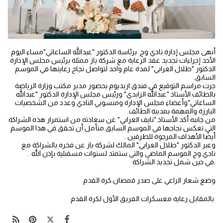
أنهى مجلس إدارة نادي وج برئاسة الدكتور "عبدالله الساعاتي"مساء اليوم
الأحد إجراءات تجديد عقد الرعاية مع شركة ياز ممثلة برئيس مجلس الإدارة
الدكتور "طلال العرابي" لمدة عام واحد لتواصل نجاح رعايتها في الموسم
السابق.
جرت مراسم التوقيع في فندق اريديوم بحضور مدير مكتب وزارة الرياضة
بالطائف الأستاذ "عبدالله الزايدي" ورئيس مجلس الإدارة الدكتور "عبدالله
الساعاتي"وأعضاء مجلس الإدارة ومنسوبي النادي وعدد من الشخصيات
البارزة والمهمة بمدينة الطائف.
من جانبه أكد الأستاذ "نايف العرابي" عن سعادته من استمرار هذه الشراكة
التي تعكس نجاجها في الموسم السابق متأمل أن تحقق في هذا الموسم
أيضًا الأهداف المرجوة للطرفين .
وعبر الدكتور "طلال العرابي" المالك لشركة ياز عن فخره بالشراكة مع
نادي وج الموسم الماضي والتي ستمتد لسنوات مسقبلية بإذن الله .
:في حين شمل تجديد الشراكة
وضع شعار الراعي على صدر قمصان كرة القدم
بالمقابل رعاية معسكرات الفريق الأول لكرة القدم