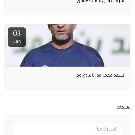
شريف زيدان يحقق ذهبيتين
03
Jan
لسعد معمر مدربًا لنادي وج
تعليقات